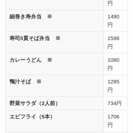
円
細巻き寿弁当 ※
1490
円
寿司5貫そば弁当 ※
1598
円
カレーうどん ※
1080
円
鴨汁そば ※
1285
円
野菜サラダ（2人前）
734円
エビフライ（5本）
1706
円