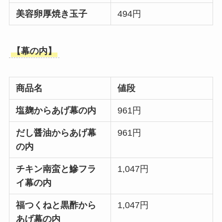
美容卵厚焼き玉子
494円
【幕の内】
商品名
値段
塩麹からあげ幕の内
961円
だし醤油からあげ幕
961円
の内
チキン南蛮と鰺フラ
1,047円
イ幕の内
福つくねと黒酢から
1,047円
あげ幕の内