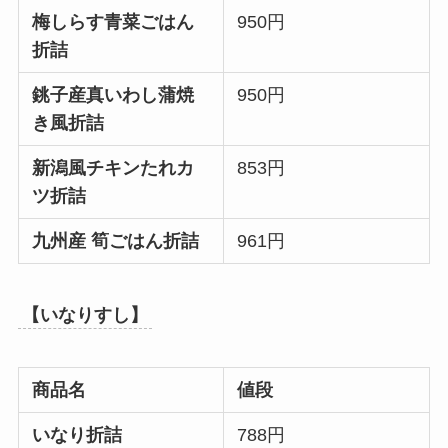
梅しらす青菜ごはん
950円
折詰
銚子産真いわし蒲焼
950円
き風折詰
新潟風チキンたれカ
853円
ツ折詰
九州産 筍ごはん折詰
961円
【いなりすし】
商品名
値段
いなり折詰
788円