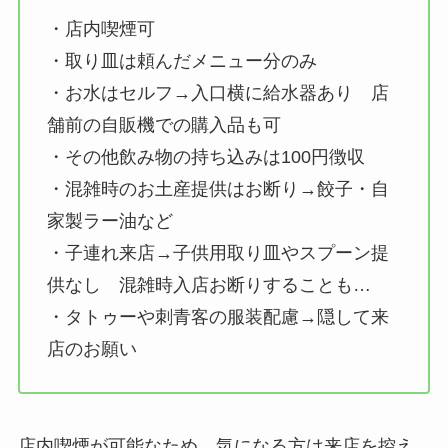
・店内喫煙可
・取り皿は頼んだメニュー分のみ
・お水はセルフ→入口横に給水器あり 店
舗前の自販機での購入品も可
・その他飲み物の持ち込みは100円徴収
・混雑時のお土産提供はお断り→餃子・自
家製ラー油など
・子連れ来店→子供用取り皿やスプーン提
供なし 混雑時入店お断りすることも…
・タトゥーや刺青客の服装配慮→隠して来
店のお願い
店内喫煙が可能なため、気になる方は来店を控え