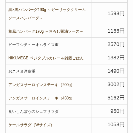
黒
×
黒ハンバーグ
190g
～ガーリッククリーム
1598円
ソースハンバーグ～
1166円
和風ハンバーグ
170g
～おろし醤油ソース～
2570円
ビーフシチューオムライス重
1382円
NIKUVEGE
ベジタブルカレー＆雑穀ごはん
1490円
おこさま洋食重
3002円
アンガスサーロインステーキ（
200g
）
5162円
アンガスサーロインステーキ（
450g
）
950円
食いしんぼうのシェフサラダ
1058円
ケールサラダ（
W
サイズ）