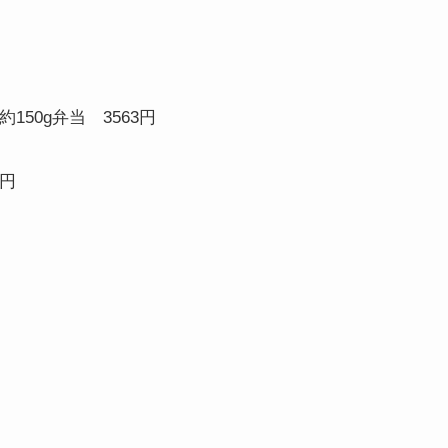
約
150g
弁当
3563
円
円