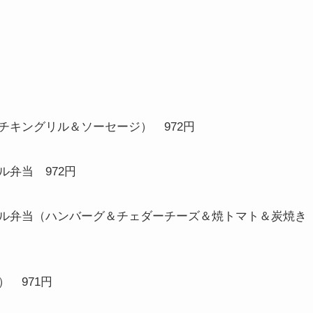
風チキングリル＆ソーセージ）
972
円
リル弁当
972
円
ル弁当（ハンバーグ＆チェダーチーズ＆焼トマト＆炭焼き
ス）
971
円