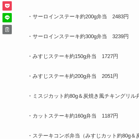
・サーロインステーキ約
200g
弁当
2483
円
・サーロインステーキ約
300g
弁当
3239
円
・みすじステーキ約
150g
弁当
1727
円
・みすじステーキ約
200g
弁当
2051
円
・ミスジカット約
80g
＆炭焼き風チキングリ
・カットステーキ約
160g
弁当
1187
円
・ステーキコンボ弁当（みすじカット約
80g
＆