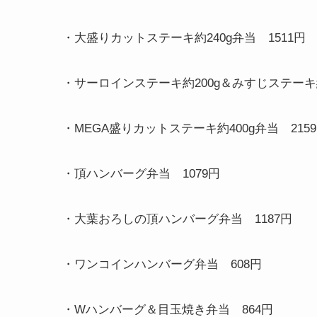
・大盛りカットステーキ約
240g
弁当
1511
円
・サーロインステーキ約
200g
＆みすじステーキ
・
MEGA
盛りカットステーキ約
400g
弁当
2159
・頂ハンバーグ弁当
1079
円
・大葉おろしの頂ハンバーグ弁当
1187
円
・ワンコインハンバーグ弁当
608
円
・
W
ハンバーグ＆目玉焼き弁当
864
円