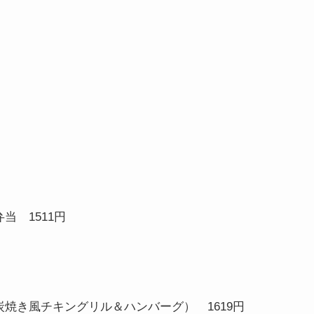
ル弁当
1511
円
炭焼き風チキングリル＆ハンバーグ）
1619
円