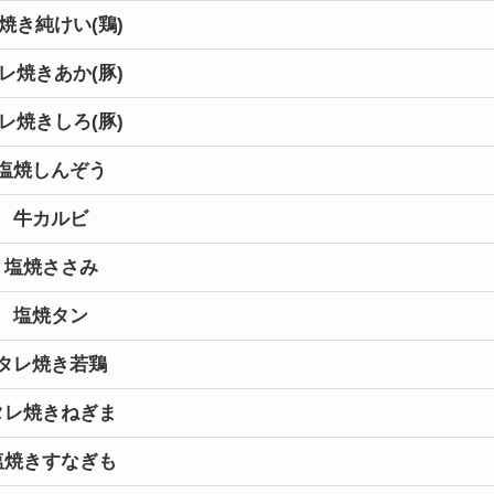
焼き純けい(鶏)
レ焼きあか(豚)
レ焼きしろ(豚)
塩焼しんぞう
牛カルビ
塩焼ささみ
塩焼タン
タレ焼き若鶏
タレ焼きねぎま
塩焼きすなぎも