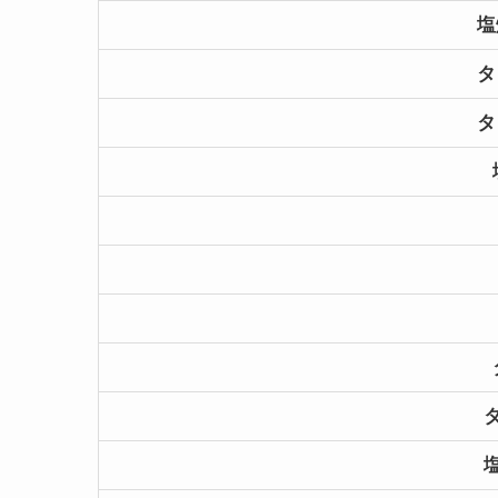
塩
タ
タ