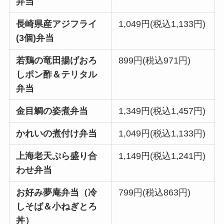
弁当
長崎県産アジフライ
1,049円(税込1,133円)
(3個)弁当
若鶏の竜田揚げおろ
899円(税込971円)
しポン酢＆テリタル
弁当
金目鯛の姿煮弁当
1,349円(税込1,457円)
かれいの煮付け弁当
1,049円(税込1,133円)
上海老天ぷら盛り合
1,149円(税込1,241円)
わせ弁当
お好み夢庵弁当（冷
799円(税込863円)
しそば＆小ねぎとろ
丼）