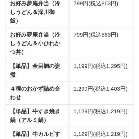
お好み夢庵弁当（冷
799円(税込863円)
しうどん＆深川御
飯）
お好み夢庵弁当（冷
799円(税込863円)
しうどん＆小ひれか
つ丼）
【単品】金目鯛の姿
1,199円(税込1,295円)
煮
４種のおかず詰め合
1,299円(税込1,403円)
わせ
【単品】牛すき焼き
1,129円
(税込
1,219円)
鍋（アルミ鍋）
【単品】牛カルビす
1,129円
(税込
1,219円)