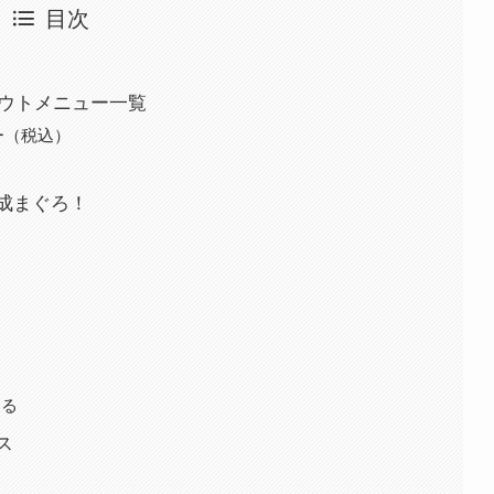
目次
アウトメニュー一覧
ー（税込）
成まぐろ！
する
ス